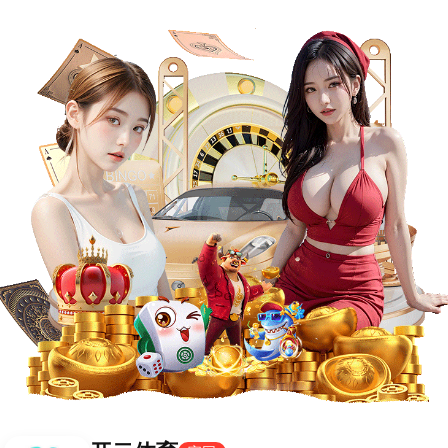
英超
意甲
法甲
德甲
西甲
欧冠
福西哥 首钢挺进季后赛！